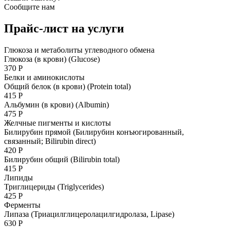
Сообщите нам
Прайс-лист на услуги
Глюкоза и метаболиты углеводного обмена
Глюкоза (в крови) (Glucose)
370 Р
Белки и аминокислоты
Общий белок (в крови) (Protein total)
415 Р
Альбумин (в крови) (Albumin)
475 Р
Желчные пигменты и кислоты
Билирубин прямой (Билирубин конъюгированный,
связанный; Bilirubin direct)
420 Р
Билирубин общий (Bilirubin total)
415 Р
Липиды
Триглицериды (Triglycerides)
425 Р
Ферменты
Липаза (Триацилглицеролацилгидролаза, Lipase)
630 Р