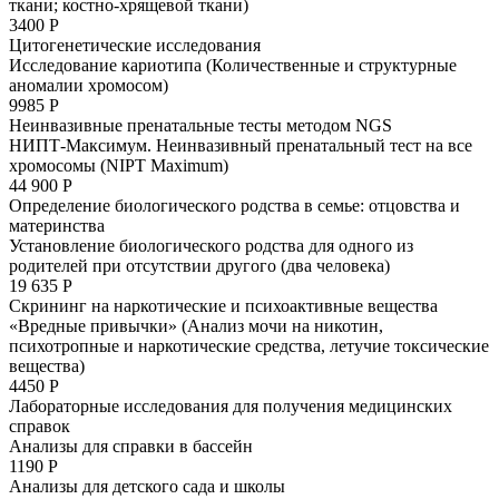
ткани; костно-хрящевой ткани)
3400 Р
Цитогенетические исследования
Исследование кариотипа (Количественные и структурные
аномалии хромосом)
9985 Р
Неинвазивные пренатальные тесты методом NGS
НИПТ-Максимум. Неинвазивный пренатальный тест на все
хромосомы (NIPT Maximum)
44 900 Р
Определение биологического родства в семье: отцовства и
материнства
Установление биологического родства для одного из
родителей при отсутствии другого (два человека)
19 635 Р
Скрининг на наркотические и психоактивные вещества
«Вредные привычки» (Анализ мочи на никотин,
психотропные и наркотические средства, летучие токсические
вещества)
4450 Р
Лабораторные исследования для получения медицинских
справок
Анализы для справки в бассейн
1190 Р
Анализы для детского сада и школы