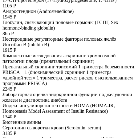
17-ОН-прогестерон (17-Hydroxyprogesterone, 17-OHP)
1105 Р
Андростендион (Androstenedione)
1945 Р
Глобулин, связывающий половые гормоны (ГСПГ, Sex
hormone-binding globulin)
865 Р
Нестероидные регуляторные факторы половых желёз
Ингибин В (inhibin B)
1915 Р
Комплексные исследования - скрининг хромосомной
патологии плода (пренатальный скрининг)
Пренатальный скрининг трисомий 1 триместра беременности,
PRISCA – 1 (биохимический скрининг 1 триместра -
«двойной тест» 1 триместра, расчет рисков с использованием
программы PRISCA)
2245 Р
Лабораторная оценка эндокринной функции поджелудочной
железы и диагностика диабета
Индекс инсулинорезистентности HOMA (HOMA-IR,
Homeostasis Model Assessment of Insulin Resistance)
1340 Р
Биогенные амины
Серотонин сыворотки крови (Serotonin, serum)
3185 Р