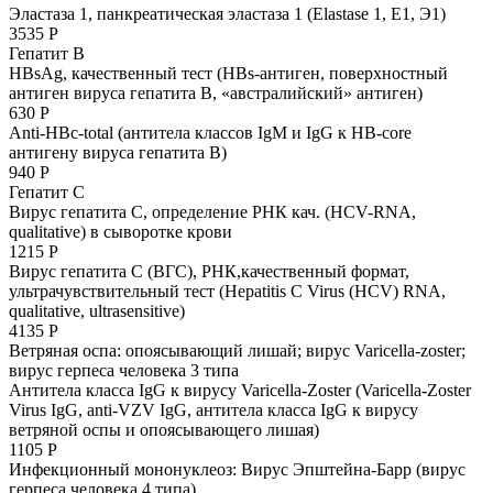
Эластаза 1, панкреатическая эластаза 1 (Elastase 1, E1, Э1)
3535 Р
Гепатит B
HBsAg, качественный тест (HBs-антиген, поверхностный
антиген вируса гепатита B, «австралийский» антиген)
630 Р
Anti-HBс-total (антитела классов IgM и IgG к HB-core
антигену вируса гепатита B)
940 Р
Гепатит C
Вирус гепатита С, определение РНК кач. (HCV-RNA,
qualitative) в сыворотке крови
1215 Р
Вирус гепатита С (ВГС), РНК,качественный формат,
ультрачувствительный тест (Hepatitis C Virus (HCV) RNA,
qualitative, ultrasensitive)
4135 Р
Ветряная оспа: опоясывающий лишай; вирус Varicella-zoster;
вирус герпеса человека 3 типа
Антитела класса IgG к вирусу Varicella-Zoster (Varicella-Zoster
Virus IgG, anti-VZV IgG, антитела класса IgG к вирусу
ветряной оспы и опоясывающего лишая)
1105 Р
Инфекционный мононуклеоз: Вирус Эпштейна-Барр (вирус
герпеса человека 4 типа)