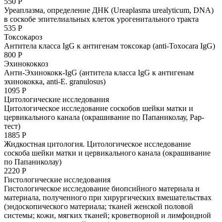
550 Р
Уреаплазма, определение ДНК (Ureaplasma urealyticum, DNA)
в соскобе эпителиальных клеток урогенитального тракта
535 Р
Токсокароз
Антитела класса IgG к антигенам токсокар (anti-Toxocara IgG)
800 Р
Эхинококкоз
Анти-Эхинококк-IgG (антитела класса IgG к антигенам
эхинококка, anti-E. granulosus)
1095 Р
Цитологические исследования
Цитологическое исследование соскобов шейки матки и
цервикального канала (окрашивание по Папаниколау, Рар-
тест)
1885 Р
Жидкостная цитология. Цитологическое исследование
соскоба шейки матки и цервикального канала (окрашивание
по Папаниколау)
2220 Р
Гистологические исследования
Гистологическое исследование биопсийного материала и
материала, полученного при хирургических вмешательствах
(эндоскопического материала; тканей женской половой
системы; кожи, мягких тканей; кроветворной и лимфоидной