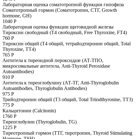
Лабораторная оценка соматотропной функции гипофиза
Соматотропный гормон (Соматотропин, СТГ, Growth
hormone, GH)
1040 Р
Лабораторная оценка функции щитовидной железы
Тироксин свободный (Т4 свободный, Free Thyroxine, FT4)
760 Р
Тироксин общий (Т4 общий, тетрайодтиронин общий, Total
Thyroxine, TT4)
765 Р
Антитела к тиреоидной пероксидазе (АТ-ТПО,
микросомальные антитела, Anti-Thyroid Peroxidase
Autoantibodies)
910 Р
Антитела к тиреоглобулину (АТ-ТГ, Anti-Thyroglobulin
Autoantibodies, Thyroglobulin Antibodies)
975 Р
Трийодтиронин общий (Т3 общий, Total Triiodthyronine, TT3)
775 Р
Кальцитонин (Calcitonin)
1760 Р
Тиреоглобулин (Thyroglobulin, TG)
1225 Р
Тиреотропный гормон (ТТГ, тиротропин, Thyroid Stimulating
Hormone, TSH)