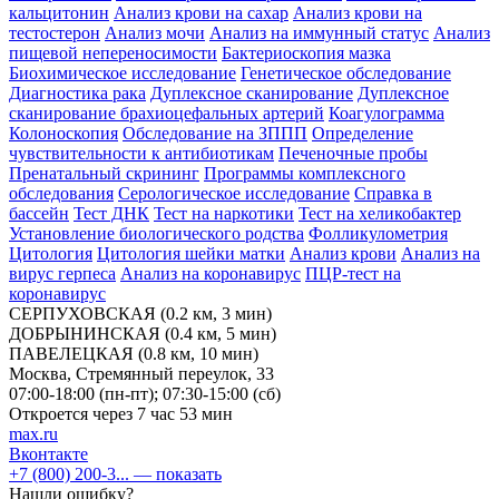
кальцитонин
Анализ крови на сахар
Анализ крови на
тестостерон
Анализ мочи
Анализ на иммунный статус
Анализ
пищевой непереносимости
Бактериоскопия мазка
Биохимическое исследование
Генетическое обследование
Диагностика рака
Дуплексное сканирование
Дуплексное
сканирование брахиоцефальных артерий
Коагулограмма
Колоноскопия
Обследование на ЗППП
Определение
чувствительности к антибиотикам
Печеночные пробы
Пренатальный скрининг
Программы комплексного
обследования
Серологическое исследование
Справка в
бассейн
Тест ДНК
Тест на наркотики
Тест на хеликобактер
Установление биологического родства
Фолликулометрия
Цитология
Цитология шейки матки
Анализ крови
Анализ на
вирус герпеса
Анализ на коронавирус
ПЦР-тест на
коронавирус
СЕРПУХОВСКАЯ
(0.2 км, 3 мин)
ДОБРЫНИНСКАЯ
(0.4 км, 5 мин)
ПАВЕЛЕЦКАЯ
(0.8 км, 10 мин)
Москва, Стремянный переулок, 33
07:00-18:00 (пн-пт); 07:30-15:00 (сб)
Откроется через 7 час 53 мин
max.ru
Вконтакте
+7 (800) 200-3...
— показать
Нашли ошибку?