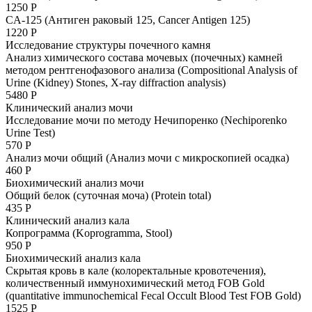
1250 Р
CA-125 (Антиген раковый 125, Cancer Antigen 125)
1220 Р
Исследование структуры почечного камня
Анализ химического состава мочевых (почечных) камней
методом рентгенофазового анализа (Compositional Analysis of
Urine (Kidney) Stones, Х-ray diffraction analysis)
5480 Р
Клинический анализ мочи
Исследование мочи по методу Нечипоренко (Nechiporenko
Urine Test)
570 Р
Анализ мочи общий (Анализ мочи с микроскопией осадка)
460 Р
Биохимический анализ мочи
Общий белок (суточная моча) (Protein total)
435 Р
Клинический анализ кала
Копрограмма (Koprogramma, Stool)
950 Р
Биохимический анализ кала
Скрытая кровь в кале (колоректальные кровотечения),
количественный иммунохимический метод FOB Gold
(quantitative immunochemical Fecal Occult Blood Test FOB Gold)
1525 Р