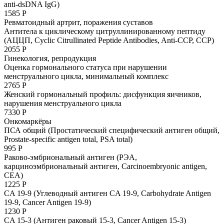
anti-dsDNA IgG)
1585 Р
Ревматоидный артрит, поражения суставов
Антитела к циклическому цитруллинированному пептиду
(АЦЦП, Cyclic Citrullinated Peptide Antibodies, Anti-CCP, CCP)
2055 Р
Гинекология, репродукция
Оценка гормонального статуса при нарушении
менструального цикла, минимальный комплекс
2765 Р
Женский гормональный профиль: дисфункция яичников,
нарушения менструального цикла
7330 Р
Онкомаркёры
ПСА общий (Простатический специфический антиген общий,
Prostate-specific antigen total, PSA total)
995 Р
Раково-эмбриональный антиген (РЭА,
карциноэмбриональный антиген, Carcinoembryonic antigen,
CEA)
1225 Р
CA 19­-9 (Углеводный антиген CA 19-­9, Carbohydrate Antigen
19-­9, Cancer Antigen 19­-9)
1230 Р
CA 15-­3 (Антиген раковый 15­-3, Cancer Antigen 15­-3)