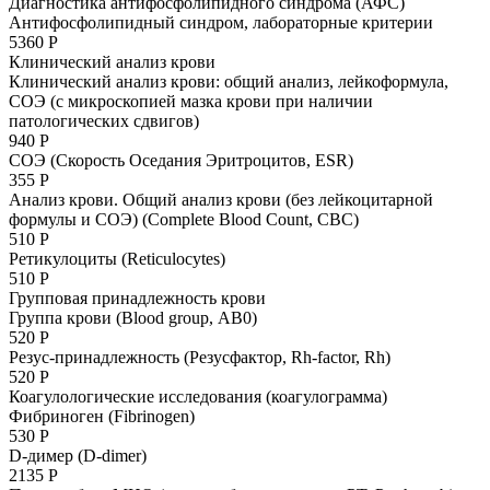
Диагностика антифосфолипидного синдрома (АФС)
Антифосфолипидный синдром, лабораторные критерии
5360 Р
Клинический анализ крови
Клинический анализ крови: общий анализ, лейкоформула,
СОЭ (с микроскопией мазка крови при наличии
патологических сдвигов)
940 Р
СОЭ (Cкорость Оседания Эритроцитов, ESR)
355 Р
Анализ крови. Общий анализ крови (без лейкоцитарной
формулы и СОЭ) (Complete Blood Count, CBC)
510 Р
Ретикулоциты (Reticulocytes)
510 Р
Групповая принадлежность крови
Группа крови (Blood group, АВ0)
520 Р
Резус­-принадлежность (Резус­фактор, Rh-­factor, Rh)
520 Р
Коагулологические исследования (коагулограмма)
Фибриноген (Fibrinogen)
530 Р
D-димер (D-dimer)
2135 Р