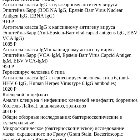
Антитела класса IgG к нуклеарному антигену вируса
Эпштейна-Барр (ВЭБ NA IgG, Epstein-Barr Virus Nuclear
Antigen IgG, EBNA IgG)
910 Р
Антитела класса IgG к капсидному антигену вируса
Эпштейна-Барр (Anti-Epstein-Barr viral capsid antigens IgG, EBV
VCA IgG)
1085 Р
Антитела класса IgM к капсидному антигену вируса
Эпштейна-Барр (VCA-IgM, Epstein-Barr Virus Capcid Antigen
IgM, EBV VCA-IgM)
950 Р
Герпесвирус человека 6 типа
Антитела класса IgG к герпесвирусу человека типа 6, (anti-
HHV-6 IgG, Human Herpes Virus type 6 IgG antibodies)
1020 Р
Клещевой энцефалит
Анализ клеща на 4 инфекции: клещевой энцефалит, боррелиоз
(болезнь Лайма), анаплазмоз, эрлихиоз
4010 Р
Общие обзорные исследования: бактериоскопические и
культуральные
Микроскопическое (бактериоскопическое) исследование
мазка, окрашенного по Граму (Gram Stain. Bacterioscopic
examination of different smears)