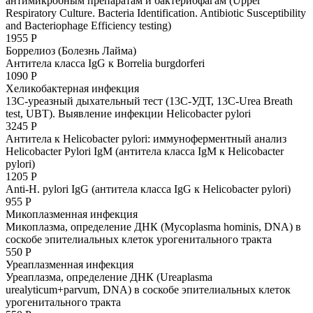
антимикробным препаратам и бактериофагам (Upper
Respiratory Culture. Bacteria Identification. Antibiotic Susceptibility
and Bacteriophage Efficiency testing)
1955 Р
Боррелиоз (Болезнь Лайма)
Антитела класса IgG к Borrelia burgdorferi
1090 Р
Хеликобактерная инфекция
13С-уреазный дыхательный тест (13С-УДТ, 13C-Urea Breath
test, UBT). Выявление инфекции Helicobacter pylori
3245 Р
Антитела к Helicobacter pylori: иммуноферментный анализ
Helicobacter Pylori IgM (антитела класса IgM к Helicobacter
pylori)
1205 Р
Anti-H. pylori IgG (антитела класса IgG к Helicobacter pylori)
955 Р
Микоплазменная инфекция
Микоплазма, определение ДНК (Mycoplasma hominis, DNA) в
соскобе эпителиальных клеток урогенитального тракта
550 Р
Уреаплазменная инфекция
Уреаплазма, определение ДНК (Ureaplasma
urealyticum+parvum, DNA) в соскобе эпителиальных клеток
урогенитального тракта