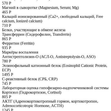
570 Р
Магний в сыворотке (Magnesium, Serum; Мg)
465 Р
Кальций ионизированный (Ca2+, свободный кальций, Free
calcium, Ionized calcium)
710 Р
Белки, участвующие в обмене железа
Трансферрин (Сидерофилин, Transferrin)
865 Р
Ферритин (Ferritin)
935 Р
Маркёры воспаления
Антистрептолизин-О (АСЛ-О, Antistreptolysin-O, ASO)
780 Р
Эозинофильный катионный белок (Eosinophil Cationic Protein,
ECP)
1495 Р
С-реактивный белок (СРБ, CRP)
745 Р
Лабораторная оценка гипофизарно-надпочечниковой системы
Кортизол (Гидрокортизон, Cortisol)
805 Р
АКТГ (Адренокортикотропный гормон, кортикотропин,
Adrenocorticotropic Hormone, ACTH)
1245 Р