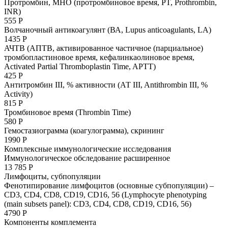
Протромбин, МНО (протромбиновое время, PT, Prothrombin,
INR)
555 Р
Волчаночный антикоагулянт (ВА, Lupus anticoagulants, LA)
1435 Р
АЧТВ (АПТВ, активированное частичное (парциальное)
тромбопластиновое время, кефалин­каолиновое время,
Activated Partial Thromboplastin Time, APTT)
425 Р
Антитромбин III, % активности (АТ III, Antithrombin III, %
Activity)
815 Р
Тромбиновое время (Thrombin Time)
580 Р
Гемостазиограмма (коагулограмма), скрининг
1990 Р
Комплексные иммунологические исследования
Иммунологическое обследование расширенное
13 785 Р
Лимфоциты, субпопуляции
Фенотипирование лимфоцитов (основные субпопуляции) –
CD3, CD4, CD8, CD19, CD16, 56 (Lymphocyte phenotyping
(main subsets panel): CD3, CD4, CD8, CD19, CD16, 56)
4790 Р
Компоненты комплемента