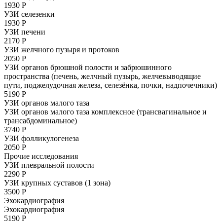
1930 Р
УЗИ селезенки
1930 Р
УЗИ печени
2170 Р
УЗИ желчного пузыря и протоков
2050 Р
УЗИ органов брюшной полости и забрюшинного
пространства (печень, желчный пузырь, желчевыводящие
пути, поджелудочная железа, селезёнка, почки, надпочечники)
5190 Р
УЗИ органов малого таза
УЗИ органов малого таза комплексное (трансвагинальное и
трансабдоминальное)
3740 Р
УЗИ фолликулогенеза
2050 Р
Прочие исследования
УЗИ плевральной полости
2290 Р
УЗИ крупных суставов (1 зона)
3500 Р
Эхокардиография
Эхокардиография
5190 Р