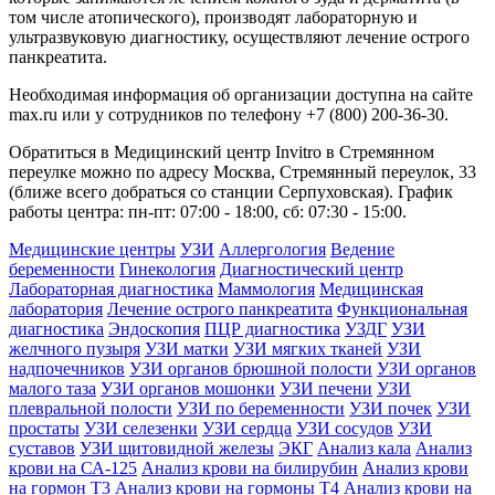
том числе атопического), производят лабораторную и
ультразвуковую диагностику, осуществляют лечение острого
панкреатита.
Необходимая информация об организации доступна на сайте
max.ru или у сотрудников по телефону +7 (800) 200-36-30.
Обратиться в Медицинский центр Invitro в Стремянном
переулке можно по адресу Москва, Стремянный переулок, 33
(ближе всего добраться со станции Серпуховская). График
работы центра: пн-пт: 07:00 - 18:00, сб: 07:30 - 15:00.
Медицинские центры
УЗИ
Аллергология
Ведение
беременности
Гинекология
Диагностический центр
Лабораторная диагностика
Маммология
Медицинская
лаборатория
Лечение острого панкреатита
Функциональная
диагностика
Эндоскопия
ПЦР диагностика
УЗДГ
УЗИ
желчного пузыря
УЗИ матки
УЗИ мягких тканей
УЗИ
надпочечников
УЗИ органов брюшной полости
УЗИ органов
малого таза
УЗИ органов мошонки
УЗИ печени
УЗИ
плевральной полости
УЗИ по беременности
УЗИ почек
УЗИ
простаты
УЗИ селезенки
УЗИ сердца
УЗИ сосудов
УЗИ
суставов
УЗИ щитовидной железы
ЭКГ
Анализ кала
Анализ
крови на СА-125
Анализ крови на билирубин
Анализ крови
на гормон Т3
Анализ крови на гормоны Т4
Анализ крови на