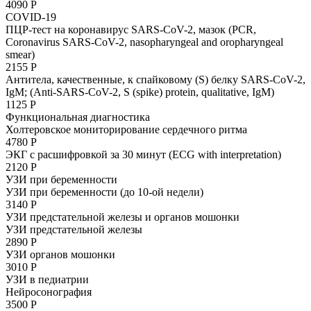
4090 Р
COVID-19
ПЦР-тест на коронавирус SARS-CoV-2, мазок (PCR,
Coronavirus SARS-CoV-2, nasopharyngeal and oropharyngeal
smear)
2155 Р
Антитела, качественные, к спайковому (S) белку SARS-CoV-2,
IgM; (Anti-SARS-CoV-2, S (spike) protein, qualitative, IgM)
1125 Р
Функциональная диагностика
Холтеровское мониторирование сердечного ритма
4780 Р
ЭКГ с расшифровкой за 30 минут (ECG with interpretation)
2120 Р
УЗИ при беременности
УЗИ при беременности (до 10-ой недели)
3140 Р
УЗИ предстательной железы и органов мошонки
УЗИ предстательной железы
2890 Р
УЗИ органов мошонки
3010 Р
УЗИ в педиатрии
Нейросонография
3500 Р