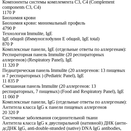
Компоненты системы комплемента С3, С4 (Complement
components C3, C4)
1170 Р
Биохимия крови
Биохимия крови: минимальный профиль
4790 Р
Технология Immulite, IgE
IgE общий (Иммуноглобулин Е общий, IgE total)
870 Р
Комплексные панели, IgE (отдельные ответы по аллергенам):
Респираторная панель Immulite (20 респираторных
аллергенов) (Respiratory Panel), IgE
11 320 Р
Педиатрическая панель Immulite (20 аллергенов: 13 пищевых
и 7 респираторных ) (Pediatric Panel), IgE
11 835 Р
Смешанная панель Immulite (20 аллергенов: 13
респираторных, 7 пищевых) (Food and Respiratory Panel), IgE
11 060 Р
Комплексные панели, IgG (отдельные ответы по аллергенам):
Антитела класса IgG к панели пищевых аллергенов
20 320 Р
Системные заболевания соединительной ткани
Антитела класса IgG к двуспиральной (нативной) ДНК (анти-
дсДНК IgG, anti-double-stranded (native) DNA IgG antibodies,