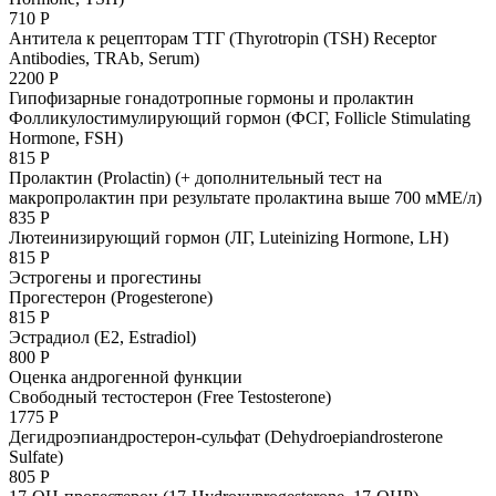
710 Р
Антитела к рецепторам ТТГ (Thyrotropin (TSH) Receptor
Antibodies, TRAb, Serum)
2200 Р
Гипофизарные гонадотропные гормоны и пролактин
Фолликулостимулирующий гормон (ФСГ, Follicle Stimulating
Hormone, FSH)
815 Р
Пролактин (Prolactin) (+ дополнительный тест на
макропролактин при результате пролактина выше 700 мМE/л)
835 Р
Лютеинизирующий гормон (ЛГ, Luteinizing Hormone, LH)
815 Р
Эстрогены и прогестины
Прогестерон (Progesterone)
815 Р
Эстрадиол (E2, Estradiol)
800 Р
Оценка андрогенной функции
Свободный тестостерон (Free Testosterone)
1775 Р
Дегидроэпиандростерон-сульфат (Dehydroepiandrosterone
Sulfate)
805 Р