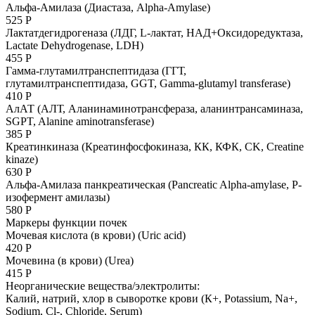
Альфа-Амилаза (Диастаза, Alpha-Amylase)
525 Р
Лактатдегидрогеназа (ЛДГ, L-лактат, НАД+Оксидоредуктаза,
Lactate Dehydrogenase, LDH)
455 Р
Гамма-глутамилтранспептидаза (ГГТ,
глутамилтранспептидаза, GGT, Gamma-glutamyl transferase)
410 Р
АлАТ (АЛТ, Аланинаминотрансфераза, аланинтрансаминаза,
SGPT, Alanine aminotransferase)
385 Р
Креатинкиназа (Креатинфосфокиназа, КК, КФК, CK, Creatine
kinaze)
630 Р
Альфа-Амилаза панкреатическая (Pancreatic Alpha-amylase, P-
изофермент амилазы)
580 Р
Маркеры функции почек
Мочевая кислота (в крови) (Uric acid)
420 Р
Мочевина (в крови) (Urea)
415 Р
Неорганические вещества/электролиты:
Калий, натрий, хлор в сыворотке крови (К+, Potassium, Na+,
Sodium, Сl-, Chloride, Serum)